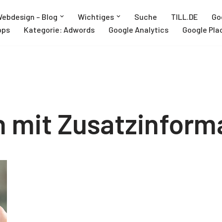
ebdesign – Blog
Wichtiges
Suche
TILL.DE
Go
pps
Kategorie: Adwords
Google Analytics
Google Pla
 mit Zusatzinform