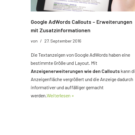
Der richtige Seminartyp
Rezension
Google AdWords Callouts – Erweiterungen
Teilnehmerbericht 1
mit Zusatzinformationen
Top Ten Tipps
von
27. September 2016
Top Ten Tipps für Google Ads
Die Textanzeigen von Google AdWords haben eine
bestimmte Größe und Layout. Mit
Top Ten Tipps für Google Analytics
Anzeigenerweiterungen wie den Callouts
kann d
Anzeigenfläche vergrößert und die Anzeige dadurch
Top Ten Tipps für My Business
informativer und auffälliger gemacht
Nützliche Tools
werden.
Weiterlesen »
Glossar