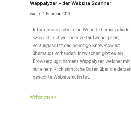
Der richtige Seminartyp
Wappalyzer – der Website Scanner
Rezension
von
1. Februar 2016
Teilnehmerbericht 1
Informationen über eine Website herauszufinde
kann sehr schwer oder zeitaufwendig sein,
Top Ten Tipps
vorausgesetzt das benötige Know-how ist
Top Ten Tipps für Google Ads
überhaupt vorhanden. Inzwischen gibt es ein
Browserplugin namens Wappalyzer, welcher mit
Top Ten Tipps für Google Analytics
nur einem Klick sämtliche Daten über die derzei
besuchte Website auflistet.
Top Ten Tipps für My Business
Nützliche Tools
Weiterlesen »
Glossar