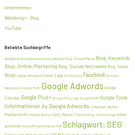
Unternehmen
Webdesign – Blog
YouTube
Beliebte Suchbegriffe
Blog: Keywords
analyse
Anzeigenerweiterung
Asterisk
Blog: Google Places
Blog: Online-Marketing
Blog: Soziale Netzwerke
Blog: Twitter
Facebook
Blogs
Easter Eggs
Display Netzwerk
eCommerce
Google+
Google Adwords
Google
Hangouts
Google+ Profil
Google Plus+
Google Tools
Calendar
Google Plus Local
Google SERP
Informationen zu Google Adwords
Linkaufbau
Marken
Markenrecht
Nexus 7
online
mobile Version
MySQL
Online-Shop
Online-Shops
Schlagwort: SEO
gimmicks
Online PR
Performance
PHP
SEM