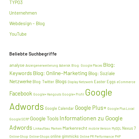
TYPO3
Unternehmen
Webdesign – Blog
YouTube
Beliebte Suchbegriffe
Blog:
analyse
Anzeigenerweiterung
Asterisk
Blog: Google Places
Blog: Online-Marketing
Keywords
Blog: Soziale
Netzwerke
Blogs
Blog: Twitter
Easter Eggs
Display Netzwerk
eCommerce
Google
Facebook
Google+ Hangouts
Google+ Profil
Adwords
Google Plus+
Google Calendar
Google Plus Local
Informationen zu Google
Google Tools
Google SERP
Adwords
Markenrecht
Nexus 7
Linkaufbau
Marken
mobile Version
MySQL
online gimmicks
Online-Shop
Online-Shops
Online PR
Performance
PHP