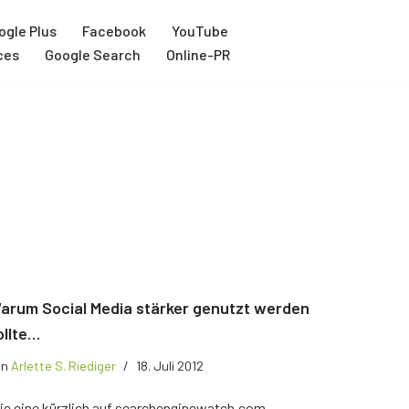
ogle Plus
Facebook
YouTube
ces
Google Search
Online-PR
arum Social Media stärker genutzt werden
ollte…
on
Arlette S. Riediger
18. Juli 2012
ie eine kürzlich auf searchenginewatch.com