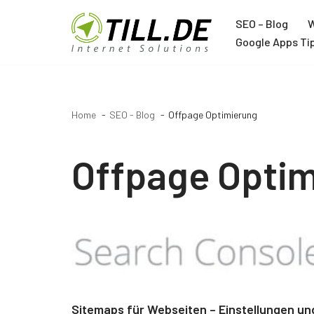
SEO – Blog
W
Zum
Google Apps Ti
Inhalt
Agentur
springen
Über TILL.DE
Home
SEO - Blog
Offpage Optimierung
Google Ads Agentur
Google Analytics Agentur
Offpage Opti
Google Tag Manager Agentur
Trainer
Joachim Schröder
12 Jahre Google Trainer
Sitemaps für Webseiten – Einstellungen un