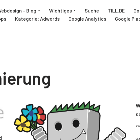
ebdesign – Blog
Wichtiges
Suche
TILL.DE
Go
pps
Kategorie: Adwords
Google Analytics
Google Pla
mierung
W
s
v
d
W