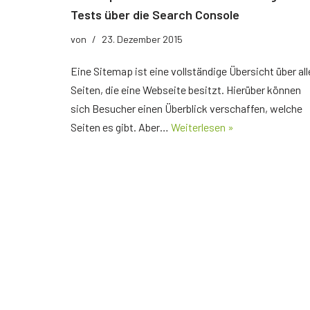
Der richtige Seminartyp
Tests über die Search Console
Rezension
von
23. Dezember 2015
Teilnehmerbericht 1
Eine Sitemap ist eine vollständige Übersicht über all
Seiten, die eine Webseite besitzt. Hierüber können
Top Ten Tipps
sich Besucher einen Überblick verschaffen, welche
Top Ten Tipps für Google Ads
Seiten es gibt. Aber…
Weiterlesen »
Top Ten Tipps für Google Analytics
Top Ten Tipps für My Business
Nützliche Tools
Glossar