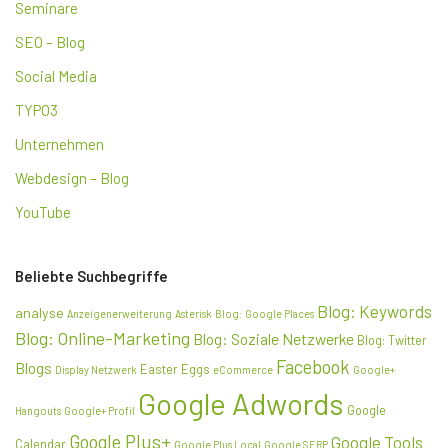
Seminare
SEO – Blog
Social Media
TYPO3
Unternehmen
Webdesign – Blog
YouTube
Beliebte Suchbegriffe
Blog: Keywords
analyse
Anzeigenerweiterung
Asterisk
Blog: Google Places
Blog: Online-Marketing
Blog: Soziale Netzwerke
Blog: Twitter
Facebook
Blogs
Easter Eggs
Display Netzwerk
eCommerce
Google+
Google Adwords
Google
Hangouts
Google+ Profil
Google Plus+
Google Tools
Calendar
Google Plus Local
Google SERP