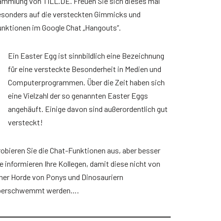
ammlung von TILL.DE. Freuen Sie sich dieses mal
esonders auf die versteckten Gimmicks und
nktionen im Google Chat „Hangouts“.
Ein Easter Egg ist sinnbildlich eine Bezeichnung
für eine versteckte Besonderheit in Medien und
Computerprogrammen. Über die Zeit haben sich
eine Vielzahl der so genannten Easter Eggs
angehäuft. Einige davon sind außerordentlich gut
versteckt!
obieren Sie die Chat-Funktionen aus, aber besser
e informieren Ihre Kollegen, damit diese nicht von
ner Horde von Ponys und Dinosauriern
berschwemmt werden….