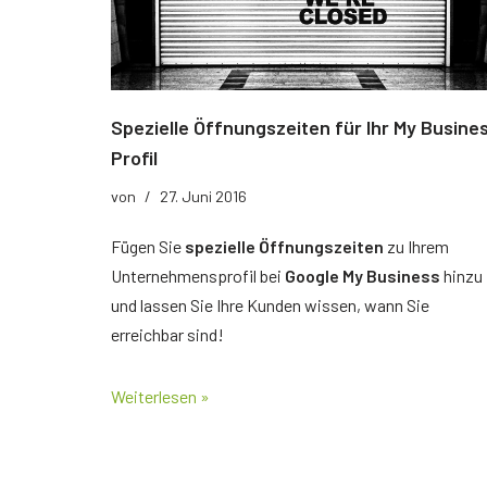
Der richtige Seminartyp
Rezension
Teilnehmerbericht 1
Spezielle Öffnungszeiten für Ihr My Busine
Top Ten Tipps
Profil
Top Ten Tipps für Google Ads
von
27. Juni 2016
Top Ten Tipps für Google Analytics
Fügen Sie
spezielle Öffnungszeiten
zu Ihrem
Unternehmensprofil bei
Google My Business
hinzu
Top Ten Tipps für My Business
und lassen Sie Ihre Kunden wissen, wann Sie
erreichbar sind!
Nützliche Tools
Glossar
Weiterlesen »