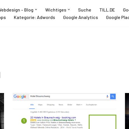
ebdesign – Blog
Wichtiges
Suche
TILL.DE
Go
pps
Kategorie: Adwords
Google Analytics
Google Pla
h