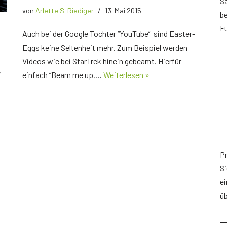
S
von
Arlette S. Riediger
13. Mai 2015
b
Fu
Auch bei der Google Tochter “YouTube” sind Easter-
Eggs keine Seltenheit mehr. Zum Beispiel werden
Videos wie bei StarTrek hinein gebeamt. Hierfür
,
einfach “Beam me up,…
Weiterlesen »
Pr
Si
ei
ü