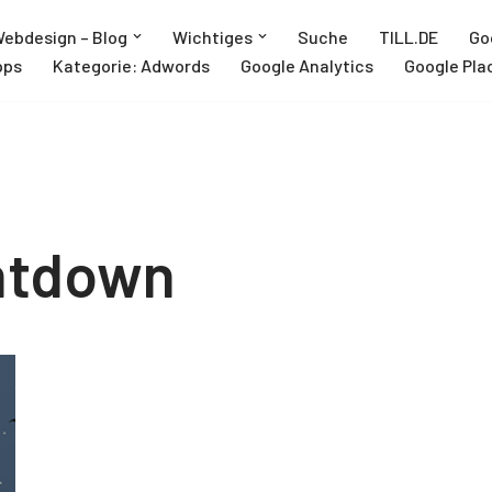
ebdesign – Blog
Wichtiges
Suche
TILL.DE
Go
pps
Kategorie: Adwords
Google Analytics
Google Pla
ntdown