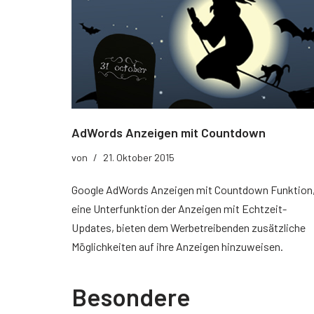
Der richtige Seminartyp
Rezension
Teilnehmerbericht 1
Top Ten Tipps
Top Ten Tipps für Google Ads
AdWords Anzeigen mit Countdown
Top Ten Tipps für Google Analytics
von
21. Oktober 2015
Top Ten Tipps für My Business
Google AdWords Anzeigen mit Countdown Funktion
eine Unterfunktion der Anzeigen mit Echtzeit-
Nützliche Tools
Updates, bieten dem Werbetreibenden zusätzliche
Möglichkeiten auf ihre Anzeigen hinzuweisen.
Glossar
Besondere