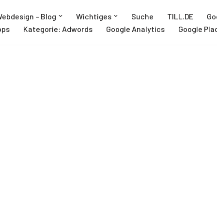
ebdesign – Blog
Wichtiges
Suche
TILL.DE
Go
pps
Kategorie: Adwords
Google Analytics
Google Pla