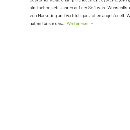
Der richtige Seminartyp
sind schon seit Jahren auf der Software Wunschlist
Rezension
von Marketing und Vertrieb ganz oben angesiedelt. W
haben für sie das…
Weiterlesen »
Teilnehmerbericht 1
Top Ten Tipps
Top Ten Tipps für Google Ads
Top Ten Tipps für Google Analytics
Top Ten Tipps für My Business
Nützliche Tools
Glossar