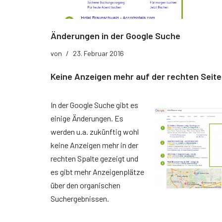
Der richtige Seminartyp
Rezension
Änderungen in der Google Suche
Teilnehmerbericht 1
von
23. Februar 2016
Top Ten Tipps
Keine Anzeigen mehr auf der rechten Seite
Top Ten Tipps für Google Ads
In der Google Suche gibt es
Top Ten Tipps für Google Analytics
einige Änderungen. Es
werden u.a. zukünftig wohl
Top Ten Tipps für My Business
keine Anzeigen mehr in der
Nützliche Tools
rechten Spalte gezeigt und
es gibt mehr Anzeigenplätze
Glossar
über den organischen
Suchergebnissen.