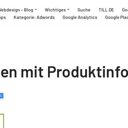
ebdesign – Blog
Wichtiges
Suche
TILL.DE
Go
pps
Kategorie: Adwords
Google Analytics
Google Pla
en mit Produktinf