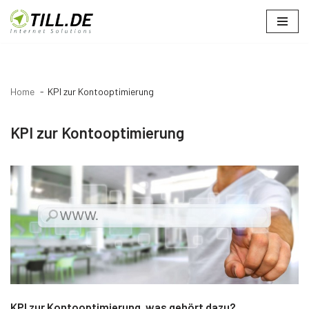
Zum
Inhalt
springen
Home
KPI zur Kontooptimierung
KPI zur Kontooptimierung
KPI zur Kontooptimierung, was gehört dazu?