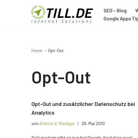
SEO – Blog
W
Zum
Google Apps Ti
Inhalt
Agentur
springen
Über TILL.DE
Home
Opt-Out
Google Ads Agentur
Google Analytics Agentur
Opt-Out
Google Tag Manager Agentur
Trainer
Opt-Out und zusätzlicher Datenschutz bei
Joachim Schröder
Analytics
von
Arlette S. Riediger
26. Mai 2010
12 Jahre Google Trainer
Seit gestern gibt es nun bei Google Analytics zwei