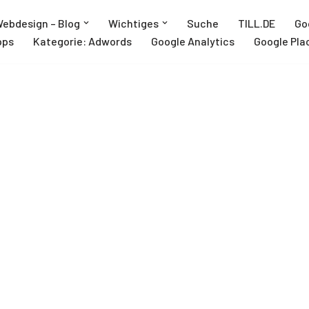
ebdesign – Blog
Wichtiges
Suche
TILL.DE
Go
pps
Kategorie: Adwords
Google Analytics
Google Pla