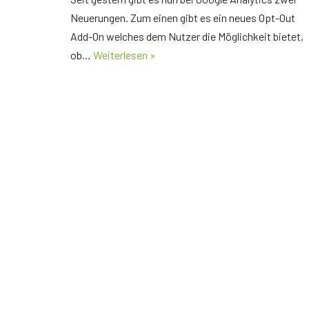
Der richtige Seminartyp
Neuerungen. Zum einen gibt es ein neues Opt-Out
Rezension
Add-On welches dem Nutzer die Möglichkeit bietet,
ob…
Weiterlesen »
Teilnehmerbericht 1
Top Ten Tipps
Top Ten Tipps für Google Ads
Top Ten Tipps für Google Analytics
Top Ten Tipps für My Business
Nützliche Tools
Glossar