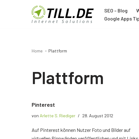
SEO – Blog
W
Zum
Google Apps Ti
Inhalt
Agentur
springen
Über TILL.DE
Home
Plattform
Google Ads Agentur
Google Analytics Agentur
Plattform
Google Tag Manager Agentur
Trainer
Pinterest
Joachim Schröder
von
Arlette S. Riediger
28. August 2012
12 Jahre Google Trainer
Auf Pinterest können Nutzer Foto und Bilder auf
virtuellen Pinnwänden veröffentlichen und mit Links