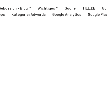
ebdesign – Blog
Wichtiges
Suche
TILL.DE
Go
pps
Kategorie: Adwords
Google Analytics
Google Pla