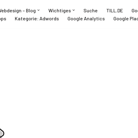
ebdesign – Blog
Wichtiges
Suche
TILL.DE
Go
pps
Kategorie: Adwords
Google Analytics
Google Pla