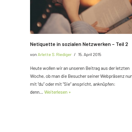
Der richtige Seminartyp
Rezension
Teilnehmerbericht 1
Top Ten Tipps
Netiquette in sozialen Netzwerken – Teil 2
Top Ten Tipps für Google Ads
von
Arlette S. Riediger
15. April 2015
Top Ten Tipps für Google Analytics
Heute wollen wir an unseren Beitrag aus der letzten
Woche, ob man die Besucher seiner Webpräsenz nu
Top Ten Tipps für My Business
mit “du” oder mit “Sie” anspricht, anknüpfen:
denn…
Weiterlesen »
Nützliche Tools
Glossar