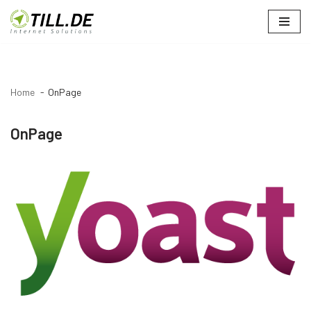
Zum
Inhalt
springen
Home
OnPage
OnPage