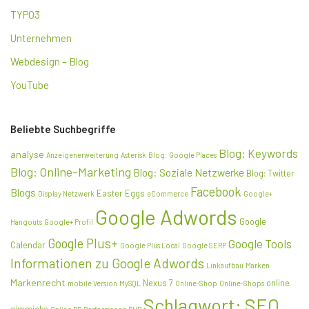
TYPO3
Unternehmen
Webdesign – Blog
YouTube
Beliebte Suchbegriffe
Blog: Keywords
analyse
Anzeigenerweiterung
Asterisk
Blog: Google Places
Blog: Online-Marketing
Blog: Soziale Netzwerke
Blog: Twitter
Facebook
Blogs
Easter Eggs
Display Netzwerk
eCommerce
Google+
Google Adwords
Google
Hangouts
Google+ Profil
Google Plus+
Google Tools
Calendar
Google Plus Local
Google SERP
Informationen zu Google Adwords
Linkaufbau
Marken
Markenrecht
Nexus 7
online
mobile Version
MySQL
Online-Shop
Online-Shops
Schlagwort: SEO
gimmicks