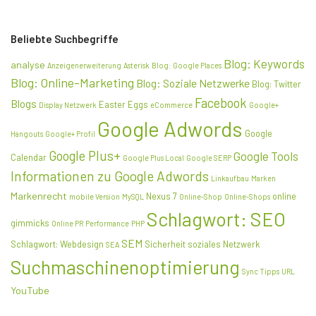
Beliebte Suchbegriffe
Blog: Keywords
analyse
Anzeigenerweiterung
Asterisk
Blog: Google Places
Blog: Online-Marketing
Blog: Soziale Netzwerke
Blog: Twitter
Facebook
Blogs
Easter Eggs
Display Netzwerk
eCommerce
Google+
Google Adwords
Google
Hangouts
Google+ Profil
Google Plus+
Google Tools
Calendar
Google Plus Local
Google SERP
Informationen zu Google Adwords
Linkaufbau
Marken
Markenrecht
Nexus 7
online
mobile Version
MySQL
Online-Shop
Online-Shops
Schlagwort: SEO
gimmicks
Online PR
Performance
PHP
SEM
Schlagwort: Webdesign
Sicherheit
soziales Netzwerk
SEA
Suchmaschinenoptimierung
Sync
Tipps
URL
YouTube