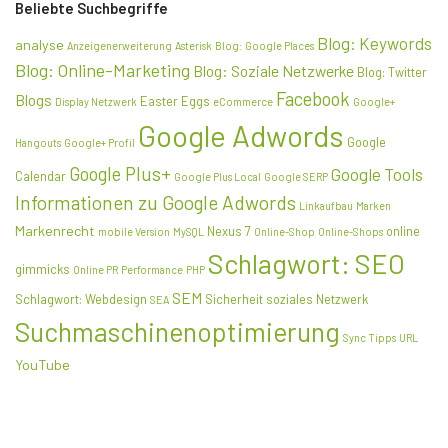
Beliebte Suchbegriffe
Blog: Keywords
analyse
Anzeigenerweiterung
Asterisk
Blog: Google Places
Blog: Online-Marketing
Blog: Soziale Netzwerke
Blog: Twitter
Facebook
Blogs
Easter Eggs
Display Netzwerk
eCommerce
Google+
Google Adwords
Google
Hangouts
Google+ Profil
Google Plus+
Google Tools
Calendar
Google Plus Local
Google SERP
Informationen zu Google Adwords
Linkaufbau
Marken
Markenrecht
Nexus 7
online
mobile Version
MySQL
Online-Shop
Online-Shops
Schlagwort: SEO
gimmicks
Online PR
Performance
PHP
SEM
Schlagwort: Webdesign
Sicherheit
soziales Netzwerk
SEA
Suchmaschinenoptimierung
Sync
Tipps
URL
YouTube