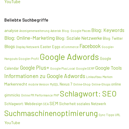
YouTube
Beliebte Suchbegriffe
Blog: Keywords
analyse
Anzeigenerweiterung
Asterisk
Blog: Google Places
Blog: Online-Marketing
Blog: Soziale Netzwerke
Blog: Twitter
Facebook
Blogs
Easter Eggs
Display Netzwerk
eCommerce
Google+
Google Adwords
Google
Hangouts
Google+ Profil
Google Plus+
Google Tools
Calendar
Google Plus Local
Google SERP
Informationen zu Google Adwords
Linkaufbau
Marken
Markenrecht
Nexus 7
online
mobile Version
MySQL
Online-Shop
Online-Shops
Schlagwort: SEO
gimmicks
Online PR
Performance
PHP
SEM
Schlagwort: Webdesign
Sicherheit
soziales Netzwerk
SEA
Suchmaschinenoptimierung
Sync
Tipps
URL
YouTube