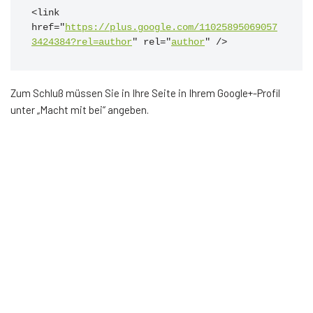
<link 
href="
https://plus.google.com/11025895069057
3424384?rel=author
" rel="
author
" />
Zum Schluß müssen Sie in Ihre Seite in Ihrem Google+-Profil
unter „Macht mit bei“ angeben.