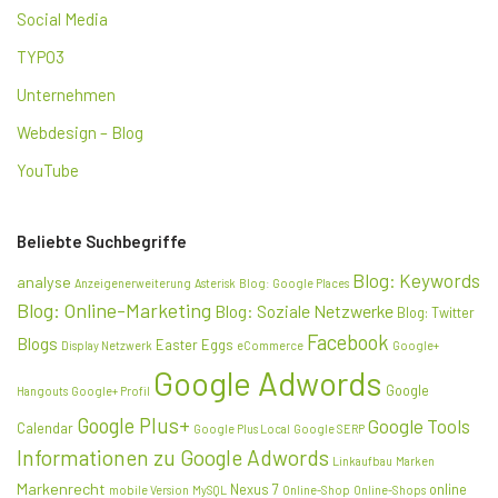
Social Media
TYPO3
Unternehmen
Webdesign – Blog
YouTube
Beliebte Suchbegriffe
Blog: Keywords
analyse
Anzeigenerweiterung
Asterisk
Blog: Google Places
Blog: Online-Marketing
Blog: Soziale Netzwerke
Blog: Twitter
Facebook
Blogs
Easter Eggs
Display Netzwerk
eCommerce
Google+
Google Adwords
Google
Hangouts
Google+ Profil
Google Plus+
Google Tools
Calendar
Google Plus Local
Google SERP
Informationen zu Google Adwords
Linkaufbau
Marken
Markenrecht
Nexus 7
online
mobile Version
MySQL
Online-Shop
Online-Shops