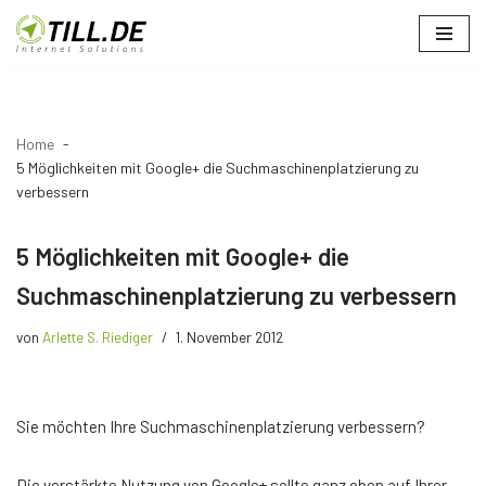
Zum
Inhalt
springen
Home
5 Möglichkeiten mit Google+ die Suchmaschinenplatzierung zu
verbessern
5 Möglichkeiten mit Google+ die
Suchmaschinenplatzierung zu verbessern
von
Arlette S. Riediger
1. November 2012
Sie möchten Ihre Suchmaschinenplatzierung verbessern?
Die verstärkte Nutzung von Google+ sollte ganz oben auf Ihrer