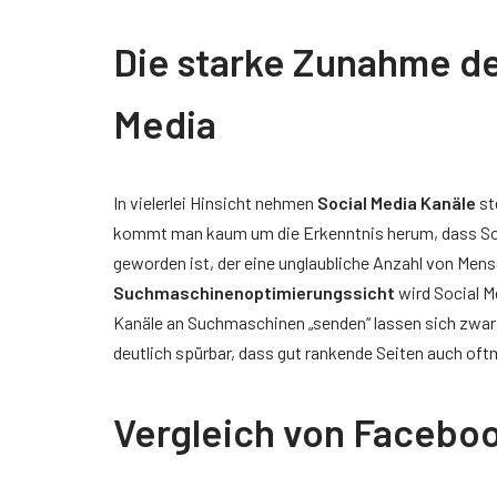
Der richtige Seminartyp
Die starke Zunahme d
Rezension
Teilnehmerbericht 1
Media
Top Ten Tipps
Top Ten Tipps für Google Ads
In vielerlei Hinsicht nehmen
Social Media Kanäle
st
kommt man kaum um die Erkenntnis herum, dass Soci
Top Ten Tipps für Google Analytics
geworden ist, der eine unglaubliche Anzahl von Mens
Suchmaschinenoptimierungssicht
wird Social Me
Top Ten Tipps für My Business
Kanäle an Suchmaschinen „senden“ lassen sich zwar 
Nützliche Tools
deutlich spürbar, dass gut rankende Seiten auch oftm
Glossar
Vergleich von Facebo