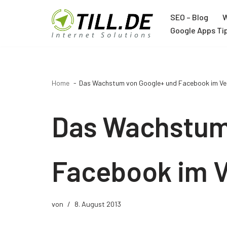
SEO – Blog
W
Zum
Google Apps Ti
Inhalt
Agentur
springen
Über TILL.DE
Home
Das Wachstum von Google+ und Facebook im Ver
Google Ads Agentur
Google Analytics Agentur
Das Wachstum
Google Tag Manager Agentur
Trainer
Facebook im V
Joachim Schröder
12 Jahre Google Trainer
von
8. August 2013