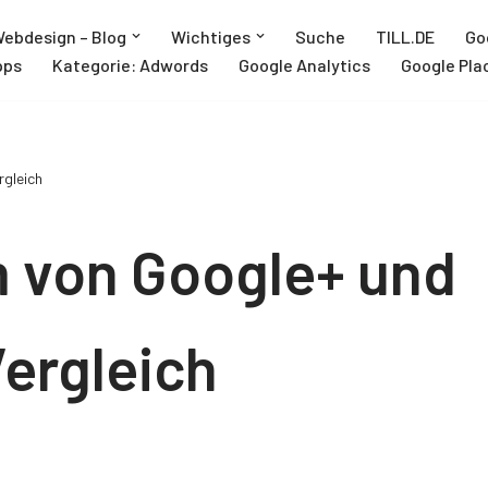
ebdesign – Blog
Wichtiges
Suche
TILL.DE
Go
pps
Kategorie: Adwords
Google Analytics
Google Pla
gleich
 von Google+ und
ergleich