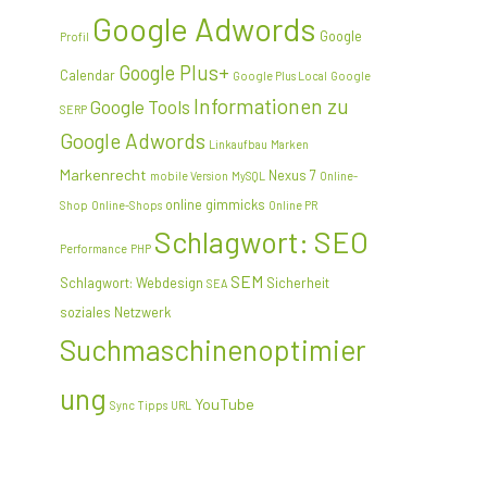
Google Adwords
Google
Profil
Google Plus+
Calendar
Google Plus Local
Google
Informationen zu
Google Tools
SERP
Google Adwords
Linkaufbau
Marken
Markenrecht
Nexus 7
mobile Version
MySQL
Online-
online gimmicks
Shop
Online-Shops
Online PR
Schlagwort: SEO
Performance
PHP
SEM
Schlagwort: Webdesign
Sicherheit
SEA
soziales Netzwerk
Suchmaschinenoptimier
ung
YouTube
Sync
Tipps
URL