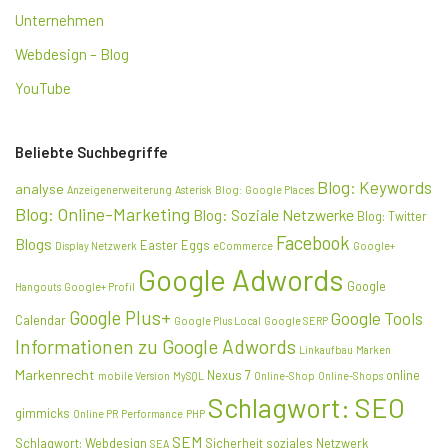
Unternehmen
Webdesign – Blog
YouTube
Beliebte Suchbegriffe
Blog: Keywords
analyse
Anzeigenerweiterung
Asterisk
Blog: Google Places
Blog: Online-Marketing
Blog: Soziale Netzwerke
Blog: Twitter
Facebook
Blogs
Easter Eggs
Display Netzwerk
eCommerce
Google+
Google Adwords
Google
Hangouts
Google+ Profil
Google Plus+
Google Tools
Calendar
Google Plus Local
Google SERP
Informationen zu Google Adwords
Linkaufbau
Marken
Markenrecht
Nexus 7
online
mobile Version
MySQL
Online-Shop
Online-Shops
Schlagwort: SEO
gimmicks
Online PR
Performance
PHP
SEM
Schlagwort: Webdesign
Sicherheit
soziales Netzwerk
SEA