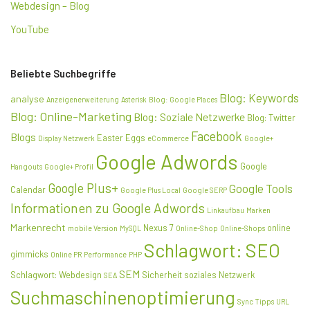
Webdesign – Blog
YouTube
Beliebte Suchbegriffe
Blog: Keywords
analyse
Anzeigenerweiterung
Asterisk
Blog: Google Places
Blog: Online-Marketing
Blog: Soziale Netzwerke
Blog: Twitter
Facebook
Blogs
Easter Eggs
Display Netzwerk
eCommerce
Google+
Google Adwords
Google
Hangouts
Google+ Profil
Google Plus+
Google Tools
Calendar
Google Plus Local
Google SERP
Informationen zu Google Adwords
Linkaufbau
Marken
Markenrecht
Nexus 7
online
mobile Version
MySQL
Online-Shop
Online-Shops
Schlagwort: SEO
gimmicks
Online PR
Performance
PHP
SEM
Schlagwort: Webdesign
Sicherheit
soziales Netzwerk
SEA
Suchmaschinenoptimierung
Sync
Tipps
URL