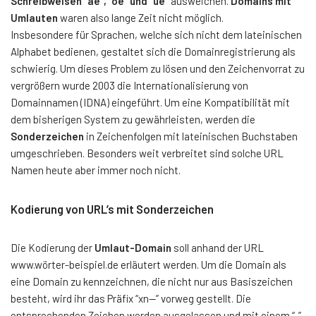
Schreibweisen “ae”, “oe” und “ue”
ausweichen.
Domains mit
Umlauten
waren also lange Zeit nicht möglich.
Insbesondere für Sprachen, welche sich nicht dem lateinischen
Alphabet bedienen, gestaltet sich die Domainregistrierung als
schwierig. Um dieses Problem zu lösen und den Zeichenvorrat zu
vergrößern wurde 2003 die Internationalisierung von
Domainnamen (IDNA) eingeführt. Um eine Kompatibilität mit
dem bisherigen System zu gewährleisten, werden die
Sonderzeichen
in Zeichenfolgen mit lateinischen Buchstaben
umgeschrieben. Besonders weit verbreitet sind solche URL
Namen heute aber immer noch nicht.
Kodierung von URL’s mit Sonderzeichen
Die Kodierung der
Umlaut-Domain
soll anhand der URL
www.wörter-beispiel.de erläutert werden. Um die Domain als
eine Domain zu kennzeichnen, die nicht nur aus Basiszeichen
besteht, wird ihr das Präfix “xn--” vorweg gestellt. Die
entsprechenden Zeichen werden ausgelassen und mit einem “-”