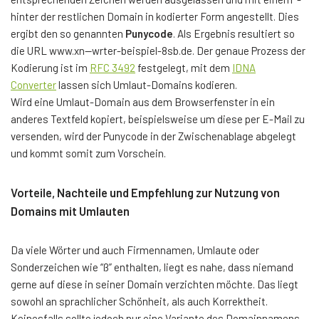
hinter der restlichen Domain in kodierter Form angestellt. Dies
ergibt den so genannten
Punycode
. Als Ergebnis resultiert so
die URL www.xn--wrter-beispiel-8sb.de. Der genaue Prozess der
Kodierung ist im
RFC 3492
festgelegt, mit dem
IDNA
Converter
lassen sich Umlaut-Domains kodieren.
Wird eine Umlaut-Domain aus dem Browserfenster in ein
anderes Textfeld kopiert, beispielsweise um diese per E-Mail zu
versenden, wird der Punycode in der Zwischenablage abgelegt
und kommt somit zum Vorschein.
Vorteile, Nachteile und Empfehlung zur Nutzung von
Domains mit Umlauten
Da viele Wörter und auch Firmennamen, Umlaute oder
Sonderzeichen wie “ß” enthalten, liegt es nahe, dass niemand
gerne auf diese in seiner Domain verzichten möchte. Das liegt
sowohl an sprachlicher Schönheit, als auch Korrektheit.
Keinesfalls sollte jedoch nur eine Variante des Domainnamens