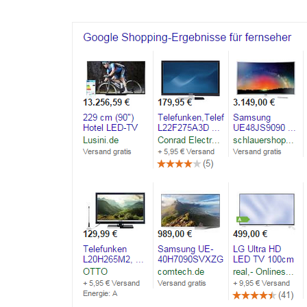
Der richtige Seminartyp
Rezension
Teilnehmerbericht 1
Top Ten Tipps
Top Ten Tipps für Google Ads
Top Ten Tipps für Google Analytics
Top Ten Tipps für My Business
Nützliche Tools
Glossar