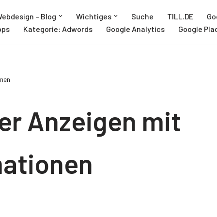
ebdesign – Blog
Wichtiges
Suche
TILL.DE
Go
pps
Kategorie: Adwords
Google Analytics
Google Pla
onen
er Anzeigen mit
mationen