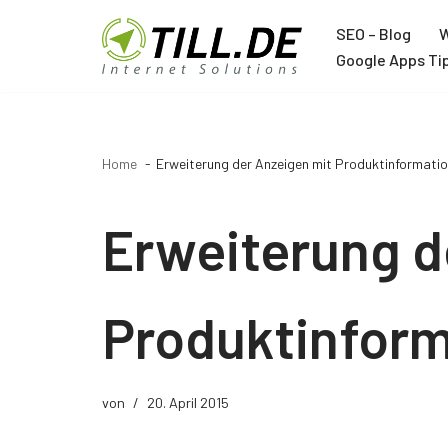
SEO – Blog
W
Zum
Google Apps Ti
Inhalt
Agentur
springen
Über TILL.DE
Home
Erweiterung der Anzeigen mit Produktinformati
Google Ads Agentur
Google Analytics Agentur
Erweiterung d
Google Tag Manager Agentur
Trainer
Produktinfor
Joachim Schröder
12 Jahre Google Trainer
von
20. April 2015