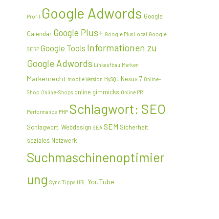
Google Adwords
Google
Profil
Google Plus+
Calendar
Google Plus Local
Google
Informationen zu
Google Tools
SERP
Google Adwords
Linkaufbau
Marken
Markenrecht
Nexus 7
mobile Version
MySQL
Online-
online gimmicks
Shop
Online-Shops
Online PR
Schlagwort: SEO
Performance
PHP
SEM
Schlagwort: Webdesign
Sicherheit
SEA
soziales Netzwerk
Suchmaschinenoptimier
ung
YouTube
Sync
Tipps
URL