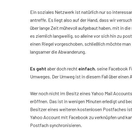
Der richtige Seminartyp
Ein soziales Netzwerk ist natürlich nur so interessa
Rezension
antreffe. Es liegt also auf der Hand, dass wir versuc
Teilnehmerbericht 1
über lange Zeit mühevoll aufgebaut haben, mit in di
es ziemlich langweilig, so alleine vor sich hin zu 
Top Ten Tipps
einen Riegel vorgeschoben, schließlich möchte man s
langsamer die Abwanderung.
Top Ten Tipps für Google Ads
Top Ten Tipps für Google Analytics
Es geht
aber doch recht
einfach
, seine Facebook F
Umweges. Der Umweg ist in diesem Fall über einen A
Top Ten Tipps für My Business
Nützliche Tools
Wer noch nicht im Besitz eines Yahoo Mail Accounts 
eröffnen. Das ist in wenigen Minuten erledigt und be
Glossar
Besitzer eines weiteren kostenlosen Postfaches ist 
Yahoo Account mit Facebook zu verknüpfen und kan
Postfach synchronisieren.