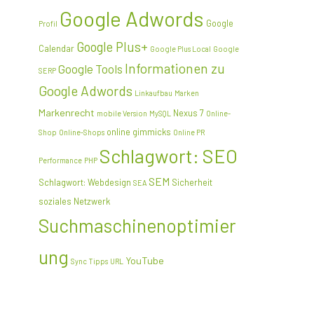
Google Adwords
Google
Profil
Google Plus+
Calendar
Google Plus Local
Google
Informationen zu
Google Tools
SERP
Google Adwords
Linkaufbau
Marken
Markenrecht
Nexus 7
mobile Version
MySQL
Online-
online gimmicks
Shop
Online-Shops
Online PR
Schlagwort: SEO
Performance
PHP
SEM
Schlagwort: Webdesign
Sicherheit
SEA
soziales Netzwerk
Suchmaschinenoptimier
ung
YouTube
Sync
Tipps
URL