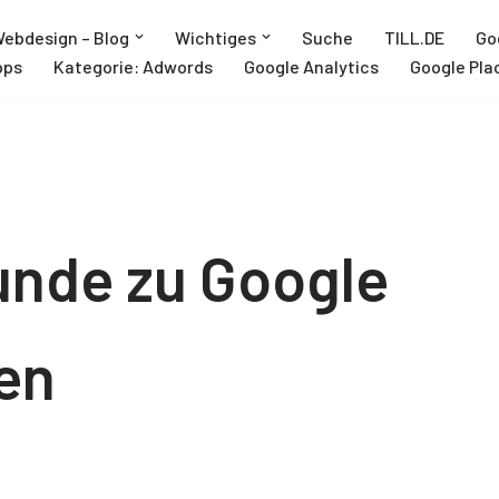
ebdesign – Blog
Wichtiges
Suche
TILL.DE
Go
pps
Kategorie: Adwords
Google Analytics
Google Pla
unde zu Google
ren