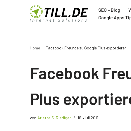
SEO – Blog
W
Zum
Google Apps Ti
Inhalt
Agentur
springen
Über TILL.DE
Home
Facebook Freunde zu Google Plus exportieren
Google Ads Agentur
Google Analytics Agentur
Facebook Fre
Google Tag Manager Agentur
Trainer
Plus exportie
Joachim Schröder
12 Jahre Google Trainer
von
Arlette S. Riediger
16. Juli 2011