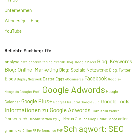
Unternehmen
Webdesign – Blog
YouTube
Beliebte Suchbegriffe
Blog: Keywords
analyse
Anzeigenerweiterung
Asterisk
Blog: Google Places
Blog: Online-Marketing
Blog: Soziale Netzwerke
Blog: Twitter
Facebook
Blogs
Easter Eggs
Display Netzwerk
eCommerce
Google+
Google Adwords
Google
Hangouts
Google+ Profil
Google Plus+
Google Tools
Calendar
Google Plus Local
Google SERP
Informationen zu Google Adwords
Linkaufbau
Marken
Markenrecht
Nexus 7
online
mobile Version
MySQL
Online-Shop
Online-Shops
Schlagwort: SEO
gimmicks
Online PR
Performance
PHP