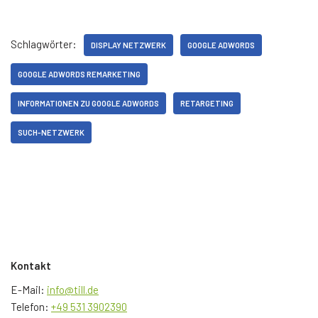
Schlagwörter:
DISPLAY NETZWERK
GOOGLE ADWORDS
GOOGLE ADWORDS REMARKETING
INFORMATIONEN ZU GOOGLE ADWORDS
RETARGETING
SUCH-NETZWERK
Kontakt
E-Mail:
info@till.de
Telefon:
+49 531 3902390