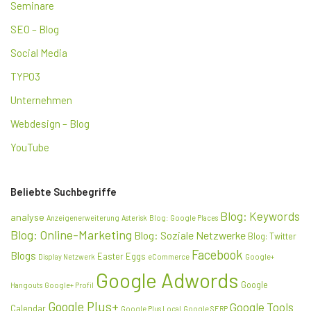
Seminare
SEO – Blog
Social Media
TYPO3
Unternehmen
Webdesign – Blog
YouTube
Beliebte Suchbegriffe
Blog: Keywords
analyse
Anzeigenerweiterung
Asterisk
Blog: Google Places
Blog: Online-Marketing
Blog: Soziale Netzwerke
Blog: Twitter
Facebook
Blogs
Easter Eggs
Display Netzwerk
eCommerce
Google+
Google Adwords
Google
Hangouts
Google+ Profil
Google Plus+
Google Tools
Calendar
Google Plus Local
Google SERP