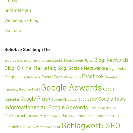
Unternehmen
Webdesign – Blog
YouTube
Beliebte Suchbegriffe
Blog: Keywords
analyse
Anzeigenerweiterung
Asterisk
Blog: Google Places
Blog: Online-Marketing
Blog: Soziale Netzwerke
Blog: Twitter
Facebook
Blogs
Easter Eggs
Display Netzwerk
eCommerce
Google+
Google Adwords
Google
Hangouts
Google+ Profil
Google Plus+
Google Tools
Calendar
Google Plus Local
Google SERP
Informationen zu Google Adwords
Linkaufbau
Marken
Markenrecht
Nexus 7
online
mobile Version
MySQL
Online-Shop
Online-Shops
Schlagwort: SEO
gimmicks
Online PR
Performance
PHP