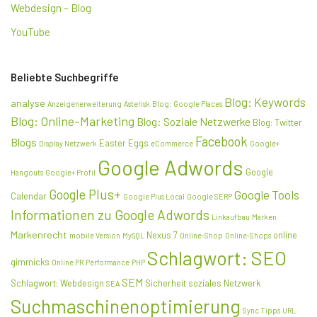
Webdesign – Blog
YouTube
Beliebte Suchbegriffe
Blog: Keywords
analyse
Anzeigenerweiterung
Asterisk
Blog: Google Places
Blog: Online-Marketing
Blog: Soziale Netzwerke
Blog: Twitter
Facebook
Blogs
Easter Eggs
Display Netzwerk
eCommerce
Google+
Google Adwords
Google
Hangouts
Google+ Profil
Google Plus+
Google Tools
Calendar
Google Plus Local
Google SERP
Informationen zu Google Adwords
Linkaufbau
Marken
Markenrecht
Nexus 7
online
mobile Version
MySQL
Online-Shop
Online-Shops
Schlagwort: SEO
gimmicks
Online PR
Performance
PHP
SEM
Schlagwort: Webdesign
Sicherheit
soziales Netzwerk
SEA
Suchmaschinenoptimierung
Sync
Tipps
URL