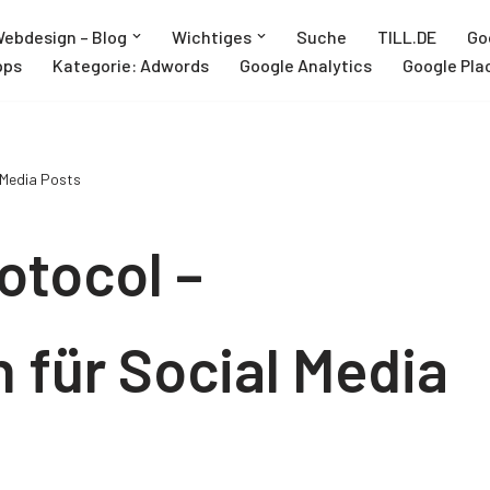
ebdesign – Blog
Wichtiges
Suche
TILL.DE
Go
pps
Kategorie: Adwords
Google Analytics
Google Pla
 Media Posts
otocol –
 für Social Media