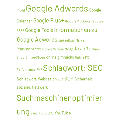
Google Adwords
Google
Profil
Google Plus+
Calendar
Google Plus Local
Google
Informationen zu
Google Tools
SERP
Google Adwords
Linkaufbau
Marken
Markenrecht
Nexus 7
mobile Version
MySQL
Online-
online gimmicks
Shop
Online-Shops
Online PR
Schlagwort: SEO
Performance
PHP
SEM
Schlagwort: Webdesign
Sicherheit
SEA
soziales Netzwerk
Suchmaschinenoptimier
ung
YouTube
Sync
Tipps
URL