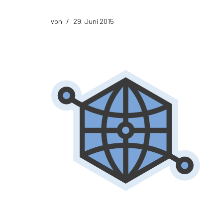
Der richtige Seminartyp
von
29. Juni 2015
Rezension
Teilnehmerbericht 1
Top Ten Tipps
Top Ten Tipps für Google Ads
Top Ten Tipps für Google Analytics
Top Ten Tipps für My Business
Nützliche Tools
Glossar