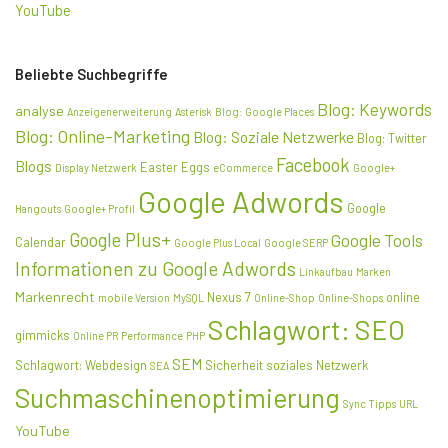
YouTube
Beliebte Suchbegriffe
Blog: Keywords
analyse
Anzeigenerweiterung
Asterisk
Blog: Google Places
Blog: Online-Marketing
Blog: Soziale Netzwerke
Blog: Twitter
Facebook
Blogs
Easter Eggs
Display Netzwerk
eCommerce
Google+
Google Adwords
Google
Hangouts
Google+ Profil
Google Plus+
Google Tools
Calendar
Google Plus Local
Google SERP
Informationen zu Google Adwords
Linkaufbau
Marken
Markenrecht
Nexus 7
online
mobile Version
MySQL
Online-Shop
Online-Shops
Schlagwort: SEO
gimmicks
Online PR
Performance
PHP
SEM
Schlagwort: Webdesign
Sicherheit
soziales Netzwerk
SEA
Suchmaschinenoptimierung
Sync
Tipps
URL
YouTube