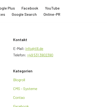
ogle Plus
Facebook
YouTube
ces
Google Search
Online-PR
Kontakt
E-Mail:
info@till.de
Telefon:
+49 531 3902390
Kategorien
Blogroll
CMS – Systeme
Contao
Facebook