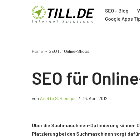
SEO – Blog
W
Zum
Google Apps Ti
Inhalt
Agentur
springen
Über TILL.DE
Home
SEO für Online-Shops
Google Ads Agentur
Google Analytics Agentur
SEO für Onlin
Google Tag Manager Agentur
Trainer
von
Arlette S. Riediger
13. April 2012
Joachim Schröder
Über die Suchmaschinen-Optimierung können On
12 Jahre Google Trainer
Platzierung bei den Suchmaschinen sorgt dafür