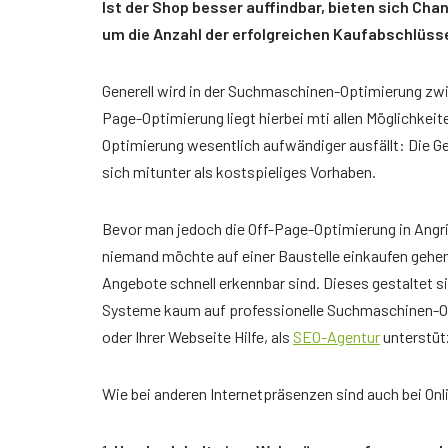
Der richtige Seminartyp
Ist der Shop besser auffindbar, bieten sich Cha
um die Anzahl der erfolgreichen Kaufabschlüss
Rezension
Teilnehmerbericht 1
Generell wird in der Suchmaschinen-Optimierung zw
Page-Optimierung liegt hierbei mti allen Möglichkei
Top Ten Tipps
Optimierung wesentlich aufwändiger ausfällt: Die G
sich mitunter als kostspieliges Vorhaben.
Top Ten Tipps für Google Ads
Top Ten Tipps für Google Analytics
Bevor man jedoch die Off-Page-Optimierung in Angri
niemand möchte auf einer Baustelle einkaufen gehe
Top Ten Tipps für My Business
Angebote schnell erkennbar sind. Dieses gestaltet si
Systeme kaum auf professionelle Suchmaschinen-Op
Nützliche Tools
oder Ihrer Webseite Hilfe, als
SEO-Agentur
unterstütz
Glossar
Wie bei anderen Internetpräsenzen sind auch bei On