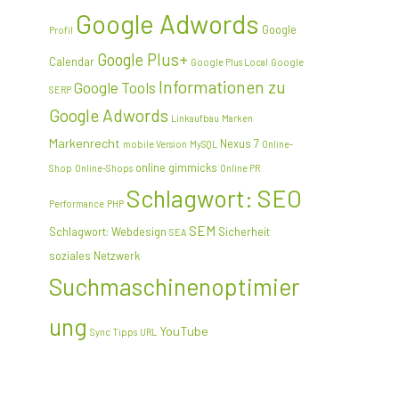
Google Adwords
Google
Profil
Google Plus+
Calendar
Google Plus Local
Google
Informationen zu
Google Tools
SERP
Google Adwords
Linkaufbau
Marken
Markenrecht
Nexus 7
mobile Version
MySQL
Online-
online gimmicks
Shop
Online-Shops
Online PR
Schlagwort: SEO
Performance
PHP
SEM
Schlagwort: Webdesign
Sicherheit
SEA
soziales Netzwerk
Suchmaschinenoptimier
ung
YouTube
Sync
Tipps
URL