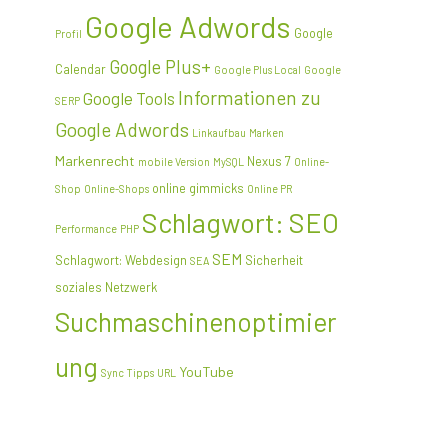
Google Adwords
Google
Profil
Google Plus+
Calendar
Google Plus Local
Google
Informationen zu
Google Tools
SERP
Google Adwords
Linkaufbau
Marken
Markenrecht
Nexus 7
mobile Version
MySQL
Online-
online gimmicks
Shop
Online-Shops
Online PR
Schlagwort: SEO
Performance
PHP
SEM
Schlagwort: Webdesign
Sicherheit
SEA
soziales Netzwerk
Suchmaschinenoptimier
ung
YouTube
Sync
Tipps
URL