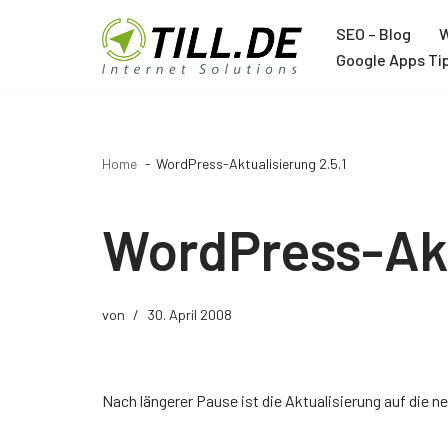
SEO – Blog
W
Zum
Google Apps Ti
Inhalt
Agentur
springen
Über TILL.DE
Home
WordPress-Aktualisierung 2.5.1
Google Ads Agentur
Google Analytics Agentur
WordPress-Akt
Google Tag Manager Agentur
Trainer
von
30. April 2008
Joachim Schröder
Nach längerer Pause ist die Aktualisierung auf die ne
12 Jahre Google Trainer