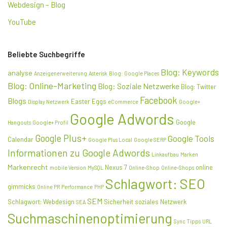
Webdesign – Blog
YouTube
Beliebte Suchbegriffe
Blog: Keywords
analyse
Anzeigenerweiterung
Asterisk
Blog: Google Places
Blog: Online-Marketing
Blog: Soziale Netzwerke
Blog: Twitter
Facebook
Blogs
Easter Eggs
Display Netzwerk
eCommerce
Google+
Google Adwords
Google
Hangouts
Google+ Profil
Google Plus+
Google Tools
Calendar
Google Plus Local
Google SERP
Informationen zu Google Adwords
Linkaufbau
Marken
Markenrecht
Nexus 7
online
mobile Version
MySQL
Online-Shop
Online-Shops
Schlagwort: SEO
gimmicks
Online PR
Performance
PHP
SEM
Schlagwort: Webdesign
Sicherheit
soziales Netzwerk
SEA
Suchmaschinenoptimierung
Sync
Tipps
URL