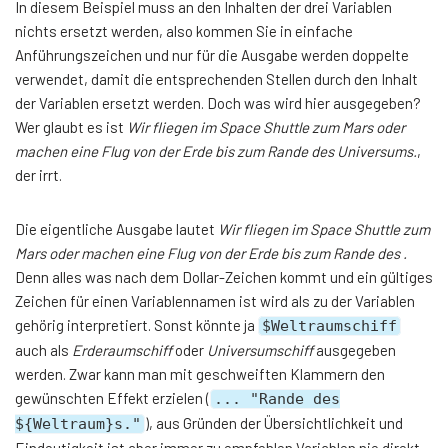
In diesem Beispiel muss an den Inhalten der drei Variablen
nichts ersetzt werden, also kommen Sie in einfache
Anführungszeichen und nur für die Ausgabe werden doppelte
verwendet, damit die entsprechenden Stellen durch den Inhalt
der Variablen ersetzt werden. Doch was wird hier ausgegeben?
Wer glaubt es ist
Wir fliegen im Space Shuttle zum Mars oder
machen eine Flug von der Erde bis zum Rande des Universums.
,
der irrt.
Die eigentliche Ausgabe lautet
Wir fliegen im Space Shuttle zum
Mars oder machen eine Flug von der Erde bis zum Rande des .
Denn alles was nach dem Dollar-Zeichen kommt und ein gültiges
Zeichen für einen Variablennamen ist wird als zu der Variablen
gehörig interpretiert. Sonst könnte ja
$Weltraumschiff
auch als
Erderaumschiff
oder
Universumschiff
ausgegeben
werden. Zwar kann man mit geschweiften Klammern den
gewünschten Effekt erzielen (
... "Rande des
), aus Gründen der Übersichtlichkeit und
${Weltraum}s."
Eindeutigkeit ist aber immer zu empfehlen Variablen nie direkt