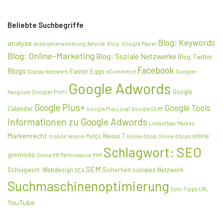
Beliebte Suchbegriffe
Blog: Keywords
analyse
Anzeigenerweiterung
Asterisk
Blog: Google Places
Blog: Online-Marketing
Blog: Soziale Netzwerke
Blog: Twitter
Facebook
Blogs
Easter Eggs
Display Netzwerk
eCommerce
Google+
Google Adwords
Google
Hangouts
Google+ Profil
Google Plus+
Google Tools
Calendar
Google Plus Local
Google SERP
Informationen zu Google Adwords
Linkaufbau
Marken
Markenrecht
Nexus 7
online
mobile Version
MySQL
Online-Shop
Online-Shops
Schlagwort: SEO
gimmicks
Online PR
Performance
PHP
SEM
Schlagwort: Webdesign
Sicherheit
soziales Netzwerk
SEA
Suchmaschinenoptimierung
Sync
Tipps
URL
YouTube