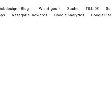
ebdesign – Blog
Wichtiges
Suche
TILL.DE
Go
pps
Kategorie: Adwords
Google Analytics
Google Pla