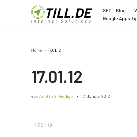
SEO – Blog
W
Zum
Google Apps Ti
Inhalt
Agentur
springen
Über TILL.DE
Home
17.01.12
Google Ads Agentur
Google Analytics Agentur
17.01.12
Google Tag Manager Agentur
Trainer
von
Arlette S. Riediger
17. Januar 2012
Joachim Schröder
12 Jahre Google Trainer
17.01.12