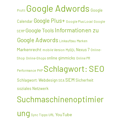
Google Adwords
Google
Profil
Google Plus+
Calendar
Google Plus Local
Google
Informationen zu
Google Tools
SERP
Google Adwords
Linkaufbau
Marken
Markenrecht
Nexus 7
mobile Version
MySQL
Online-
online gimmicks
Shop
Online-Shops
Online PR
Schlagwort: SEO
Performance
PHP
SEM
Schlagwort: Webdesign
Sicherheit
SEA
soziales Netzwerk
Suchmaschinenoptimier
ung
YouTube
Sync
Tipps
URL