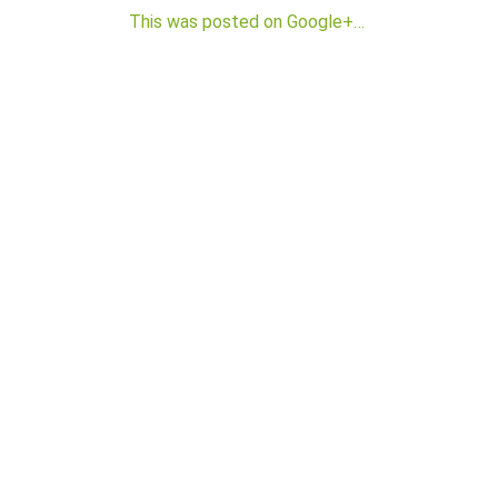
Der richtige Seminartyp
This was posted on Google+…
Rezension
Teilnehmerbericht 1
Top Ten Tipps
Top Ten Tipps für Google Ads
Top Ten Tipps für Google Analytics
Top Ten Tipps für My Business
Nützliche Tools
Glossar