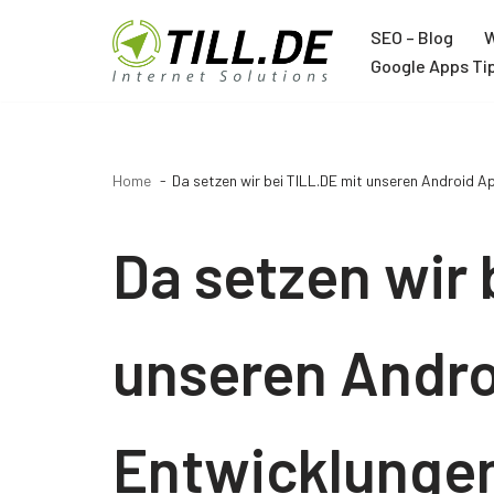
SEO – Blog
W
Zum
Google Apps Ti
Inhalt
Agentur
springen
Über TILL.DE
Home
Da setzen wir bei TILL.DE mit unseren Android Ap
Google Ads Agentur
Google Analytics Agentur
Da setzen wir 
Google Tag Manager Agentur
Trainer
unseren Andr
Joachim Schröder
Entwicklungen
12 Jahre Google Trainer