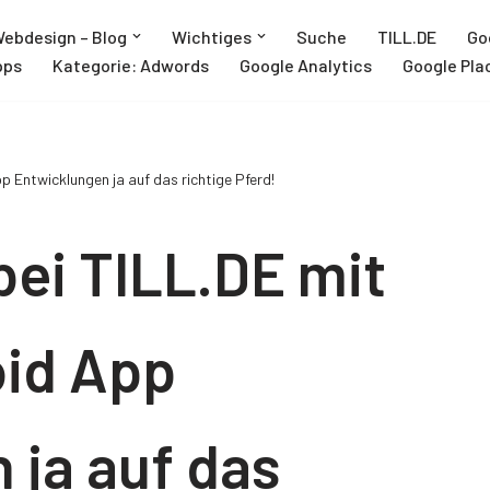
ebdesign – Blog
Wichtiges
Suche
TILL.DE
Go
pps
Kategorie: Adwords
Google Analytics
Google Pla
p Entwicklungen ja auf das richtige Pferd!
bei TILL.DE mit
oid App
 ja auf das