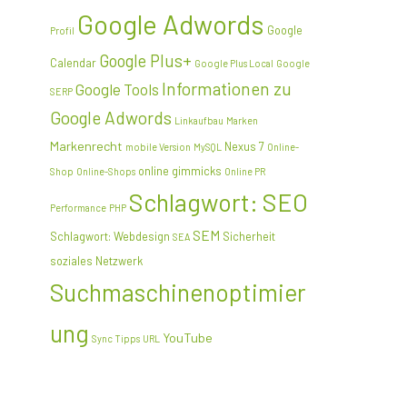
Google Adwords
Google
Profil
Google Plus+
Calendar
Google Plus Local
Google
Informationen zu
Google Tools
SERP
Google Adwords
Linkaufbau
Marken
Markenrecht
Nexus 7
mobile Version
MySQL
Online-
online gimmicks
Shop
Online-Shops
Online PR
Schlagwort: SEO
Performance
PHP
SEM
Schlagwort: Webdesign
Sicherheit
SEA
soziales Netzwerk
Suchmaschinenoptimier
ung
YouTube
Sync
Tipps
URL