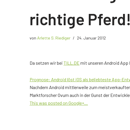
Der richtige Seminartyp
richtige Pferd
Rezension
Teilnehmerbericht 1
von
Arlette S. Riediger
24. Januar 2012
Top Ten Tipps
Top Ten Tipps für Google Ads
Da setzen wir bei
TILL.DE
mit unseren Android App E
Top Ten Tipps für Google Analytics
Top Ten Tipps für My Business
Prognose: Android löst iOS als beliebteste App-Ent
Nachdem Android mittlerweile zum meistverkauften 
Nützliche Tools
Marktforscher Ovum auch in der Gunst der Entwickle
This was posted on Google+…
Glossar