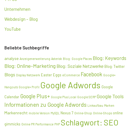
Unternehmen
Webdesign – Blog
YouTube
Beliebte Suchbegriffe
Blog: Keywords
analyse
Anzeigenerweiterung
Asterisk
Blog: Google Places
Blog: Online-Marketing
Blog: Soziale Netzwerke
Blog: Twitter
Facebook
Blogs
Easter Eggs
Display Netzwerk
eCommerce
Google+
Google Adwords
Google
Hangouts
Google+ Profil
Google Plus+
Google Tools
Calendar
Google Plus Local
Google SERP
Informationen zu Google Adwords
Linkaufbau
Marken
Markenrecht
Nexus 7
online
mobile Version
MySQL
Online-Shop
Online-Shops
Schlagwort: SEO
gimmicks
Online PR
Performance
PHP