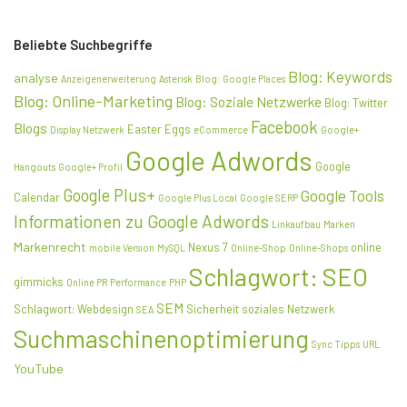
Beliebte Suchbegriffe
Blog: Keywords
analyse
Anzeigenerweiterung
Asterisk
Blog: Google Places
Blog: Online-Marketing
Blog: Soziale Netzwerke
Blog: Twitter
Facebook
Blogs
Easter Eggs
Display Netzwerk
eCommerce
Google+
Google Adwords
Google
Hangouts
Google+ Profil
Google Plus+
Google Tools
Calendar
Google Plus Local
Google SERP
Informationen zu Google Adwords
Linkaufbau
Marken
Markenrecht
Nexus 7
online
mobile Version
MySQL
Online-Shop
Online-Shops
Schlagwort: SEO
gimmicks
Online PR
Performance
PHP
SEM
Schlagwort: Webdesign
Sicherheit
soziales Netzwerk
SEA
Suchmaschinenoptimierung
Sync
Tipps
URL
YouTube