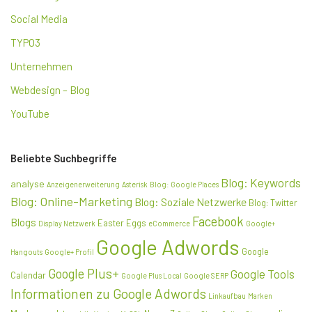
Social Media
TYPO3
Unternehmen
Webdesign – Blog
YouTube
Beliebte Suchbegriffe
Blog: Keywords
analyse
Anzeigenerweiterung
Asterisk
Blog: Google Places
Blog: Online-Marketing
Blog: Soziale Netzwerke
Blog: Twitter
Facebook
Blogs
Easter Eggs
Display Netzwerk
eCommerce
Google+
Google Adwords
Google
Hangouts
Google+ Profil
Google Plus+
Google Tools
Calendar
Google Plus Local
Google SERP
Informationen zu Google Adwords
Linkaufbau
Marken