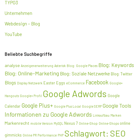
TYPO3
Unternehmen
Webdesign – Blog
YouTube
Beliebte Suchbegriffe
Blog: Keywords
analyse
Anzeigenerweiterung
Asterisk
Blog: Google Places
Blog: Online-Marketing
Blog: Soziale Netzwerke
Blog: Twitter
Facebook
Blogs
Easter Eggs
Display Netzwerk
eCommerce
Google+
Google Adwords
Google
Hangouts
Google+ Profil
Google Plus+
Google Tools
Calendar
Google Plus Local
Google SERP
Informationen zu Google Adwords
Linkaufbau
Marken
Markenrecht
Nexus 7
online
mobile Version
MySQL
Online-Shop
Online-Shops
Schlagwort: SEO
gimmicks
Online PR
Performance
PHP