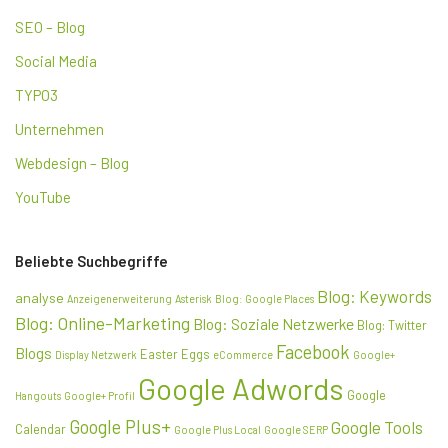
SEO – Blog
Social Media
TYPO3
Unternehmen
Webdesign – Blog
YouTube
Beliebte Suchbegriffe
Blog: Keywords
analyse
Anzeigenerweiterung
Asterisk
Blog: Google Places
Blog: Online-Marketing
Blog: Soziale Netzwerke
Blog: Twitter
Facebook
Blogs
Easter Eggs
Display Netzwerk
eCommerce
Google+
Google Adwords
Google
Hangouts
Google+ Profil
Google Plus+
Google Tools
Calendar
Google Plus Local
Google SERP