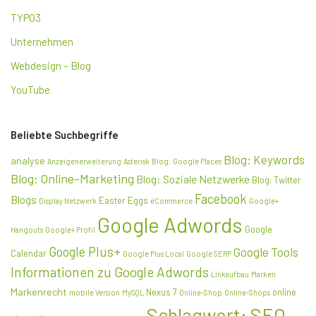
TYPO3
Unternehmen
Webdesign – Blog
YouTube
Beliebte Suchbegriffe
Blog: Keywords
analyse
Anzeigenerweiterung
Asterisk
Blog: Google Places
Blog: Online-Marketing
Blog: Soziale Netzwerke
Blog: Twitter
Facebook
Blogs
Easter Eggs
Display Netzwerk
eCommerce
Google+
Google Adwords
Google
Hangouts
Google+ Profil
Google Plus+
Google Tools
Calendar
Google Plus Local
Google SERP
Informationen zu Google Adwords
Linkaufbau
Marken
Markenrecht
Nexus 7
online
mobile Version
MySQL
Online-Shop
Online-Shops
Schlagwort: SEO