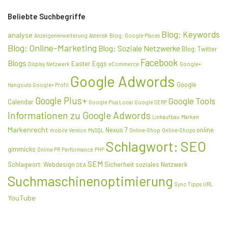
Beliebte Suchbegriffe
Blog: Keywords
analyse
Anzeigenerweiterung
Asterisk
Blog: Google Places
Blog: Online-Marketing
Blog: Soziale Netzwerke
Blog: Twitter
Facebook
Blogs
Easter Eggs
Display Netzwerk
eCommerce
Google+
Google Adwords
Google
Hangouts
Google+ Profil
Google Plus+
Google Tools
Calendar
Google Plus Local
Google SERP
Informationen zu Google Adwords
Linkaufbau
Marken
Markenrecht
Nexus 7
online
mobile Version
MySQL
Online-Shop
Online-Shops
Schlagwort: SEO
gimmicks
Online PR
Performance
PHP
SEM
Schlagwort: Webdesign
Sicherheit
soziales Netzwerk
SEA
Suchmaschinenoptimierung
Sync
Tipps
URL
YouTube